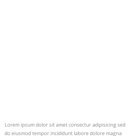
Your Home
Home
The Importance Of The Air Quality In Your Home
Lorem ipsum dolor sit amet consectur adipisicing sed
do eiusmod tempor incididunt labore dolore magna