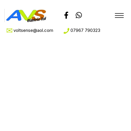
voltsense@aol.com
07967 790323
The Importance Of
The Air Quality In